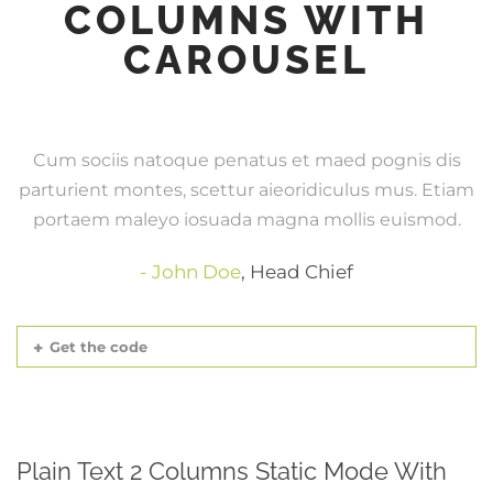
COLUMNS WITH
CAROUSEL
Cum sociis natoque penatus et maed pognis dis
parturient montes, scettur aieoridiculus mus. Etiam
portaem maleyo iosuada magna mollis euismod.
John Doe
,
Head Chief
Get the code
Plain Text 2 Columns Static Mode With