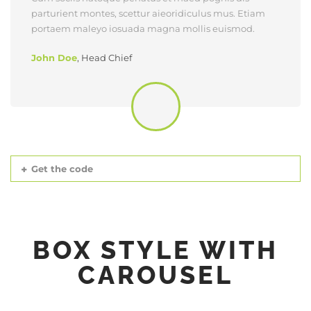
parturient montes, scettur aieoridiculus mus. Etiam
portaem maleyo iosuada magna mollis euismod.
John Doe
,
Head Chief
Get the code
BOX STYLE WITH
CAROUSEL