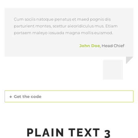
Cum sociis natoque penatus et maed pognis dis
parturient montes, scettur aieoridiculus mus. Etiam
portaem maleyo iosuada magna mollis euismod.
John Doe
,
Head Chief
Get the code
PLAIN TEXT 3