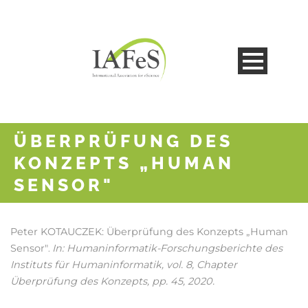
ÜBERPRÜFUNG DES
KONZEPTS „HUMAN
SENSOR"
Peter KOTAUCZEK:
Überprüfung des Konzepts „Human
Sensor"
In:
Humaninformatik-Forschungsberichte des
.
Instituts für Humaninformatik,
vol. 8,
Chapter
Überprüfung des Konzepts,
pp. 45,
2020
.