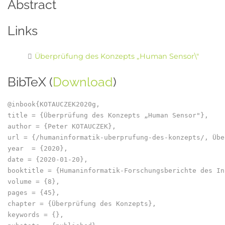
Abstract
Links
Überprüfung des Konzepts „Human Sensor\"
BibTeX (
Download
)
@inbook{KOTAUCZEK2020g,

title = {Überprüfung des Konzepts „Human Sensor"},

author = {Peter KOTAUCZEK},

url = {/humaninformatik-uberprufung-des-konzepts/, Übe
year  = {2020},

date = {2020-01-20},

booktitle = {Humaninformatik-Forschungsberichte des In
volume = {8},

pages = {45},

chapter = {Überprüfung des Konzepts},

keywords = {},
