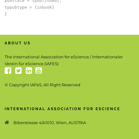
pubstate = {published},

tppubtype = {inbook}

ABOUT US
The International Association for eScience / Internationaler
Verein für eScience (IAFES)
© Copyright IAFeS, All Right Reserved
INTERNATIONAL ASSOCIATION FOR ESCIENCE
Biberstrasse 4/41010, Wien, AUSTRIA