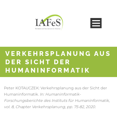
VERKEHRSPLANUNG AUS
DER SICHT DER
HUMANINFORMATIK
Peter KOTAUCZEK:
Verkehrsplanung aus der Sicht der
Humaninformatik
In:
Humaninformatik-
.
Forschungsberichte des Instituts für Humaninformatik,
vol. 8,
Chapter Verkehrsplanung,
pp. 75-82,
2020
.