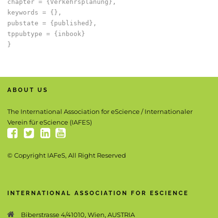
chapter = {Verkehrsplanung},

keywords = {},

pubstate = {published},

tppubtype = {inbook}

ABOUT US
The International Association for eScience / Internationaler
Verein für eScience (IAFES)
© Copyright IAFeS, All Right Reserved
INTERNATIONAL ASSOCIATION FOR ESCIENCE
Biberstrasse 4/41010, Wien, AUSTRIA