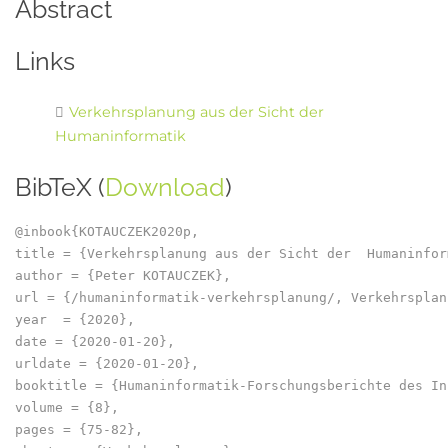
Abstract
Links
Verkehrsplanung aus der Sicht der
Humaninformatik
BibTeX (
Download
)
@inbook{KOTAUCZEK2020p,

title = {Verkehrsplanung aus der Sicht der  Humaninform
author = {Peter KOTAUCZEK},

url = {/humaninformatik-verkehrsplanung/, Verkehrsplan
year  = {2020},

date = {2020-01-20},

urldate = {2020-01-20},

booktitle = {Humaninformatik-Forschungsberichte des In
volume = {8},

pages = {75-82},
